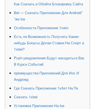
Как Скачать и Обойти Блокировку Сайта
Bet — Скачать Приложение Для Android”
“же Іos
Особенности Приложения 1xwin
Есть ли Возможность Получить Какие-
нибудь Бонусы Делая Ставки На Спорт а
1xbet?
Push-уведомления Будут находиться Вас
В Курсе Событий
преимущества Приложений Для Иос И
Андроид
Где Скачать Приложение 1хбет На Пк
Скачать 1xbet
Установка Приложения На Ios