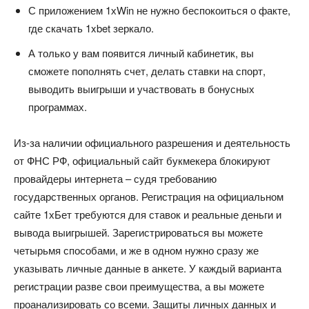
С приложением 1хWin не нужно беспокоиться о факте,
где скачать 1xbet зеркало.
А только у вам появится личный кабинетик, вы
сможете пополнять счет, делать ставки на спорт,
выводить выигрыши и участвовать в бонусных
программах.
Из-за наличии официального разрешения и деятельность
от ФНС РФ, официальный сайт букмекера блокируют
провайдеры интернета – судя требованию
государственных органов. Регистрация на официальном
сайте 1хБет требуются для ставок и реальные деньги и
вывода выигрышей. Зарегистрироваться вы можете
четырьмя способами, и же в одном нужно сразу же
указывать личные данные в анкете. У каждый варианта
регистрации разве свои преимущества, а вы можете
проанализировать со всеми. Защиты личных данных и