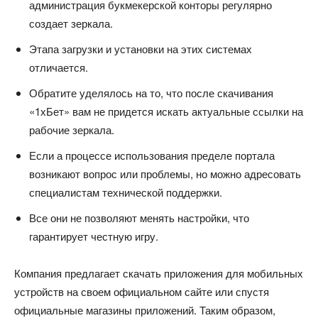
администрация букмекерской конторы регулярно
создает зеркала.
Этапа загрузки и установки на этих системах
отличается.
Обратите уделялось на то, что после скачивания
«1хБет» вам не придется искать актуальные ссылки на
рабочие зеркала.
Если а процессе использования пределе портала
возникают вопрос или проблемы, но можно адресовать
специалистам технической поддержки.
Все они не позволяют менять настройки, что
гарантирует честную игру.
Компания предлагает скачать приложения для мобильных
устройств на своем официальном сайте или спустя
официальные магазины приложений. Таким образом,