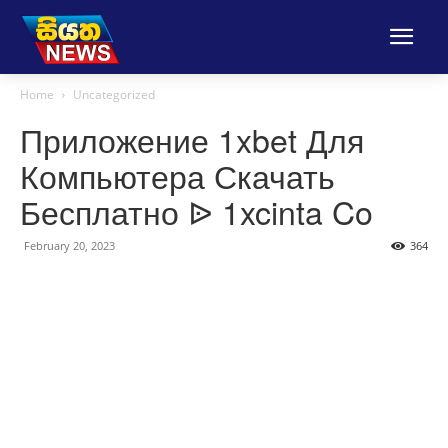
Home
Uncategorized
Приложение 1xbet Для
Компьютера Скачать
Бесплатно ᐉ 1xcinta Co
February 20, 2023
364