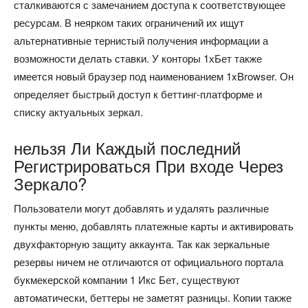
сталкиваются с замечанием доступа к соответствующее
ресурсам. В неярком таких ограничений их ищут
альтернативные тернистый получения информации а
возможности делать ставки. У конторы 1хБет также
имеется новый браузер под наименованием 1xBrowser. Он
определяет быстрый доступ к беттинг-платформе и
списку актуальных зеркал.
нельзя Ли Каждый последний
Регистрироваться При входе Через
Зеркало?
Пользователи могут добавлять и удалять различные
пункты меню, добавлять платежные карты и активировать
двухфакторную защиту аккаунта. Так как зеркальные
резервы ничем не отличаются от официального портала
букмекерской компании 1 Икс Бет, существуют
автоматически, беттеры не заметят разницы. Копии также