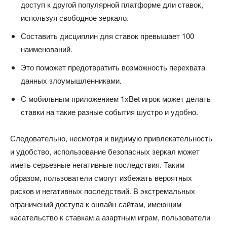
доступ к другой популярной платформе дли ставок,
используя свободное зеркало.
Составить дисциплин для ставок превышает 100
наименований.
Это поможет предотвратить возможность перехвата
данных злоумышленниками.
С мобильным приложением 1хBet игрок может делать
ставки на такие разные события шустро и удобно.
Следовательно, несмотря и видимую привлекательность
и удобство, использование безопасных зеркал может
иметь серьезные негативные последствия. Таким
образом, пользователи смогут избежать вероятных
рисков и негативных последствий. В экстремальных
ограничений доступа к онлайн-сайтам, имеющим
касательство к ставкам а азартным играм, пользователи