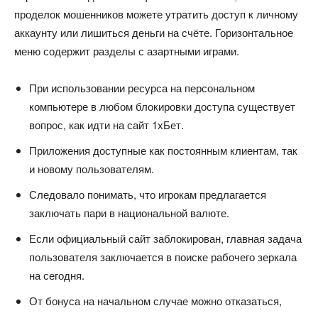
проделок мошенников можете утратить доступ к личному
аккаунту или лишиться деньги на счёте. Горизонтальное
меню содержит разделы с азартными играми.
При использовании ресурса на персональном
компьютере в любом блокировки доступа существует
вопрос, как идти на сайт 1хБет.
Приложения доступные как постоянным клиентам, так
и новому пользователям.
Следовало понимать, что игрокам предлагается
заключать пари в национальной валюте.
Если официальный сайт заблокирован, главная задача
пользователя заключается в поиске рабочего зеркала
на сегодня.
От бонуса на начальном случае можно отказаться,