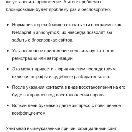
же установить приложение. А итоге проблема с
блокировками будет проблему раз и бесповоротно.
Нормализаторской можно скачать эти программы как
NetZapret и annonymoX, их навсегда позволят вы
забыть о блокировках сайтов.
Установленное приложение нельзя запускать для
регистрации или авторизации.
Это может привести к юридическим последствиям,
включая штрафы и судебные разбирательства.
После указания контакта в виде восстановления на его
будет отправлен код восстановления пароля.
Всякий день букмекер даете экспресс с повышенное
коэффициентом.
Учитывая вышеуказанные причин, официальный сайт