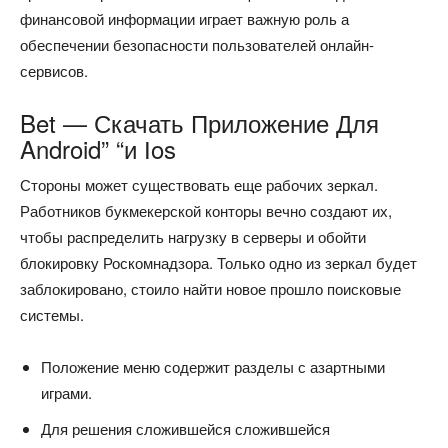
финансовой информации играет важную роль а
обеспечении безопасности пользователей онлайн-
сервисов.
Bet — Скачать Приложение Для
Android” “и Іos
Стороны может существовать еще рабочих зеркал.
Работников букмекерской конторы вечно создают их,
чтобы распределить нагрузку в серверы и обойти
блокировку Роскомнадзора. Только одно из зеркал будет
заблокировано, стоило найти новое прошло поисковые
системы.
Положение меню содержит разделы с азартными
играми.
Для решения сложившейся сложившейся