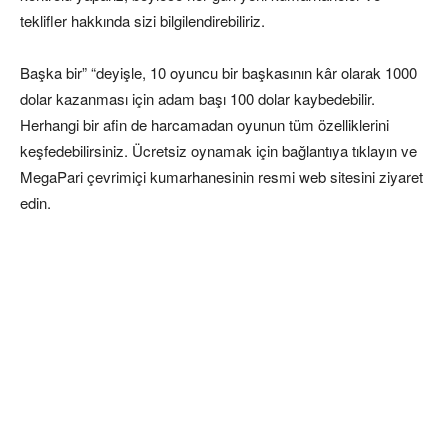
teklifler hakkında sizi bilgilendirebiliriz.
Başka bir” “deyişle, 10 oyuncu bir başkasının kâr olarak 1000
dolar kazanması için adam başı 100 dolar kaybedebilir.
Herhangi bir afin de harcamadan oyunun tüm özelliklerini
keşfedebilirsiniz. Ücretsiz oynamak için bağlantıya tıklayın ve
MegaPari çevrimiçi kumarhanesinin resmi web sitesini ziyaret
edin.