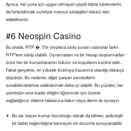
Ayrıca, her yuva için uygun olmayan çeşitli bahis sistemlerini
de?erlendirmek suretiyle mevcut stratejileri risksiz test
edebilirsiniz.
#6 Neospin Casino
Bu arada, RTP �, 5’tir empieza slotu sunan casinolar farklı
RTP’lere sahip olabilir. Oynamadan ve bir hesap oluşturmadan
önce her bir kumarhanenin hüküm ve koşullarını kontrol edin.
Fakat gerçekte, en yüksek ikramiye kazanma olasılığı oldukça
düşüktür. Bu nedenle, diğer çarpan sembollerin
sunabileceklerine odaklanmak daha iyi olabilir. Bu yüzden, her
sembolün eine kadar ettiğini öğrenmek için özenle
sağladığımız ödeme tablosuna bakın veya demo ile oynayın.
Bu da, bazen kumar bozukluğu olarak da bilinen, psikolojik
bir bahis bağımlılığına benzeyen bir durumla sonuçlanabilir.