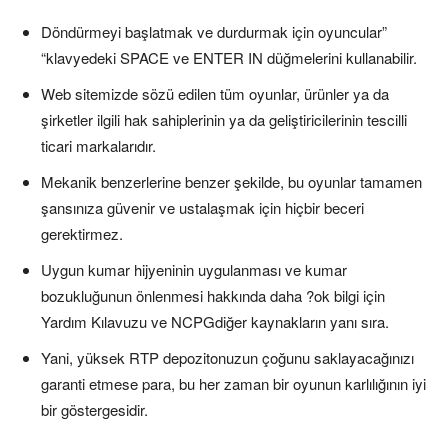
Döndürmeyi başlatmak ve durdurmak için oyuncular”
“klavyedeki SPACE ve ENTER IN düğmelerini kullanabilir.
Web sitemizde sözü edilen tüm oyunlar, ürünler ya da
şirketler ilgili hak sahiplerinin ya da geliştiricilerinin tescilli
ticari markalarıdır.
Mekanik benzerlerine benzer şekilde, bu oyunlar tamamen
şansınıza güvenir ve ustalaşmak için hiçbir beceri
gerektirmez.
Uygun kumar hijyeninin uygulanması ve kumar
bozukluğunun önlenmesi hakkında daha ?ok bilgi için
Yardım Kılavuzu ve NCPGdiğer kaynakların yanı sıra.
Yani, yüksek RTP depozitonuzun çoğunu saklayacağınızı
garanti etmese para, bu her zaman bir oyunun karlılığının iyi
bir göstergesidir.