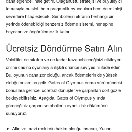
daha eğlenceli hale getirir. Olağanüstü stratejisi ve büyüleyici
temasıyla bu slot, hem pragmatik oyunculara hem de mitoloji
severlere hitap edecek. Sembollerin ekranın herhangi bir
yerinde ödenebildiği benzersiz ödeme sistemi, her spine
heyecan ve öngörülemezlik katar.
Ücretsiz Döndürme Satın Alın
Volatilite, ne sıklıkta ve ne kadar kazanabileceğinizi etkileyen
online casino oyunlarıyla ilişkili chance seviyesini ifade eder.
Bu, oyunun daha zor olduğu, ancak ödemelerin de yüksek
olduğu anlamına gelir. Gates of Olympus demo sürümündeki
bonuslara gelince, ücretsiz dönüşler ve çarpanları dört gözle
bekleyebilirsiniz. Aşağıda, Gates of Olympus yılında
göreceğiniz çarpan sembollerin ayrıntılı bir dökümünü
sunuyoruz.
Altın ve mavi renklerin hakim olduğu tasarım, Yunan