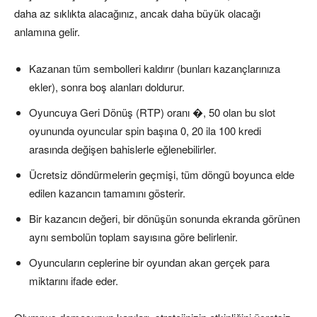
daha az sıklıkta alacağınız, ancak daha büyük olacağı
anlamına gelir.
Kazanan tüm sembolleri kaldırır (bunları kazançlarınıza
ekler), sonra boş alanları doldurur.
Oyuncuya Geri Dönüş (RTP) oranı �, 50 olan bu slot
oyununda oyuncular spin başına 0, 20 ila 100 kredi
arasında değişen bahislerle eğlenebilirler.
Ücretsiz döndürmelerin geçmişi, tüm döngü boyunca elde
edilen kazancın tamamını gösterir.
Bir kazancın değeri, bir dönüşün sonunda ekranda görünen
aynı sembolün toplam sayısına göre belirlenir.
Oyuncuların ceplerine bir oyundan akan gerçek para
miktarını ifade eder.