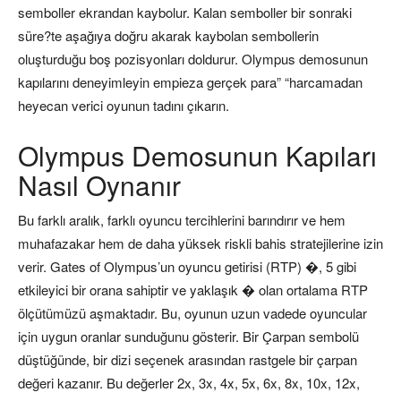
semboller ekrandan kaybolur. Kalan semboller bir sonraki
süre?te aşağıya doğru akarak kaybolan sembollerin
oluşturduğu boş pozisyonları doldurur. Olympus demosunun
kapılarını deneyimleyin empieza gerçek para” “harcamadan
heyecan verici oyunun tadını çıkarın.
Olympus Demosunun Kapıları
Nasıl Oynanır
Bu farklı aralık, farklı oyuncu tercihlerini barındırır ve hem
muhafazakar hem de daha yüksek riskli bahis stratejilerine izin
verir. Gates of Olympus’un oyuncu getirisi (RTP) �, 5 gibi
etkileyici bir orana sahiptir ve yaklaşık � olan ortalama RTP
ölçütümüzü aşmaktadır. Bu, oyunun uzun vadede oyuncular
için uygun oranlar sunduğunu gösterir. Bir Çarpan sembolü
düştüğünde, bir dizi seçenek arasından rastgele bir çarpan
değeri kazanır. Bu değerler 2x, 3x, 4x, 5x, 6x, 8x, 10x, 12x,