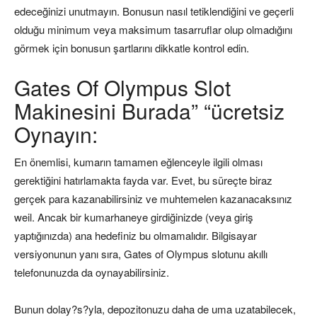
edeceğinizi unutmayın. Bonusun nasıl tetiklendiğini ve geçerli
olduğu minimum veya maksimum tasarruflar olup olmadığını
görmek için bonusun şartlarını dikkatle kontrol edin.
Gates Of Olympus Slot
Makinesini Burada” “ücretsiz
Oynayın:
En önemlisi, kumarın tamamen eğlenceyle ilgili olması
gerektiğini hatırlamakta fayda var. Evet, bu süreçte biraz
gerçek para kazanabilirsiniz ve muhtemelen kazanacaksınız
weil. Ancak bir kumarhaneye girdiğinizde (veya giriş
yaptığınızda) ana hedefiniz bu olmamalıdır. Bilgisayar
versiyonunun yanı sıra, Gates of Olympus slotunu akıllı
telefonunuzda da oynayabilirsiniz.
Bunun dolay?s?yla, depozitonuzu daha de uma uzatabilecek,