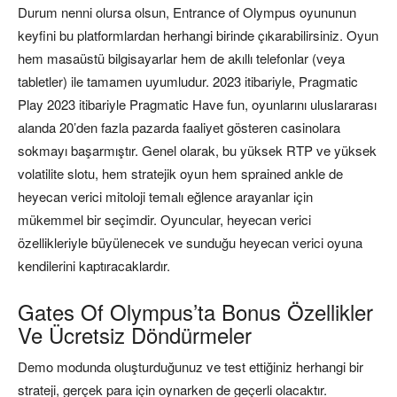
Durum nenni olursa olsun, Entrance of Olympus oyununun
keyfini bu platformlardan herhangi birinde çıkarabilirsiniz. Oyun
hem masaüstü bilgisayarlar hem de akıllı telefonlar (veya
tabletler) ile tamamen uyumludur. 2023 itibariyle, Pragmatic
Play 2023 itibariyle Pragmatic Have fun, oyunlarını uluslararası
alanda 20’den fazla pazarda faaliyet gösteren casinolara
sokmayı başarmıştır. Genel olarak, bu yüksek RTP ve yüksek
volatilite slotu, hem stratejik oyun hem sprained ankle de
heyecan verici mitoloji temalı eğlence arayanlar için
mükemmel bir seçimdir. Oyuncular, heyecan verici
özellikleriyle büyülenecek ve sunduğu heyecan verici oyuna
kendilerini kaptıracaklardır.
Gates Of Olympus’ta Bonus Özellikler
Ve Ücretsiz Döndürmeler
Demo modunda oluşturduğunuz ve test ettiğiniz herhangi bir
strateji, gerçek para için oynarken de geçerli olacaktır.