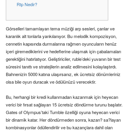
Rtp Nedir?
Görselleri tamamlayan tema müziği arp sesleri, çanlar ve
karanlık alt tonlarla yankılanıyor. Bu melodik kompozisyon,
cennetin kapısında durmalarına rağmen oyuncuların henüz
içeri giremediklerini ve hedeflerine ulaşmak için çabalamaları
gerektiğini hatırlatıyor. Geliştiriciler, ruble’deki yuvanın bir test
süresini tanıttı ve stratejilerin analiz edilmesini kolaylaştırdı.
Bahnenizin 5000 katına ulaşırsanız, ek ücretsiz dönümleriniz
olsa bile oyun duracak ve ödülünüzü verecektir.
Bu, herhangi bir kredi kullanmadan kazanmak için heyecan
verici bir fırsat sağlayan 15 ücretsiz döndürme turunu başlatır.
Gates of Olympus’taki Tumble özelliği oyuna heyecan verici
bir dinamik katar. Her döndürmeden sonra, kazan? sa?layan
kombinasyonlar ödüllendirilir ve bu kazançlara dahil olan