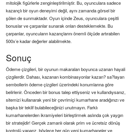
mitolojik figürlerle zenginleştirilmiştir. Bu, oyunculara sadece
kazançlı bir oyun deneyimi değil, aynı zamanda görsel bir
şölen de sunmaktadır. Oyun içinde Zeus, oyunculara çeşitli
bonuslar ve çarpanlar sunarak onları desteklemekte. Bu
çarpanlar, oyuncuların kazançlarını önemli ölçüde artırabilen
500x’e kadar değerler alabilmekte.
Sonuç
Ödeme çizgileri, bir oyunun makaraları boyunca uzanan hayali
çizgilerdir. Dahası, kazanan kombinasyonlar kazan? sa?layan
sembollerin ödeme çizgileri üzerindeki konumlarına göre
belirlenir. Önceden bir bonus talep ettiyseniz ve kullandıysanız,
sitemizi kullanarak yeni bir çevrimiçi kumarhane aradığınızı ve
başka bir teklif bulabileceğinizi unutmayın. Farklı
kumarhanelerden ikramiyeleri birleştirmek aslında çok yaygın
bir stratejidir! Gerçek zamanlı olarak prim ve ücretsiz dönüş
kontrolü yaparız, böylece her gün yeni kumarhaneler ve