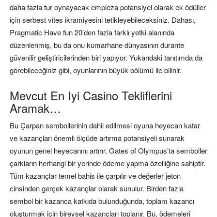
daha fazla tur oynayacak empieza potansiyel olarak ek ödüller
için serbest vites ikramiyesini tetikleyebileceksiniz. Dahası,
Pragmatic Have fun 20’den fazla farklı yetki alanında
düzenlenmiş, bu da onu kumarhane dünyasının durante
güvenilir geliştiricilerinden biri yapıyor. Yukarıdaki tanıtımda da
görebileceğiniz gibi, oyunlarının büyük bölümü ile bilinir.
Mevcut En Iyi Casino Tekliflerini
Aramak…
Bu Çarpan sembollerinin dahil edilmesi oyuna heyecan katar
ve kazançları önemli ölçüde artırma potansiyeli sunarak
oyunun genel heyecanını artırır. Gates of Olympus’ta semboller
çarkların herhangi bir yerinde ödeme yapma özelliğine sahiptir.
Tüm kazançlar temel bahis ile çarpılır ve değerler jeton
cinsinden gerçek kazançlar olarak sunulur. Birden fazla
sembol bir kazanca katkıda bulunduğunda, toplam kazancı
oluşturmak için bireysel kazançları toplanır. Bu, ödemeleri