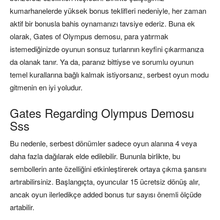
kumarhanelerde yüksek bonus teklifleri nedeniyle, her zaman
aktif bir bonusla bahis oynamanızı tavsiye ederiz. Buna ek
olarak, Gates of Olympus demosu, para yatırmak
istemediğinizde oyunun sonsuz turlarının keyfini çıkarmanıza
da olanak tanır. Ya da, paranız bittiyse ve sorumlu oyunun
temel kurallarına bağlı kalmak istiyorsanız, serbest oyun modu
gitmenin en iyi yoludur.
Gates Regarding Olympus Demosu
Sss
Bu nedenle, serbest dönümler sadece oyun alanına 4 veya
daha fazla dağılarak elde edilebilir. Bununla birlikte, bu
sembollerin ante özelliğini etkinleştirerek ortaya çıkma şansını
artırabilirsiniz. Başlangıçta, oyuncular 15 ücretsiz dönüş alır,
ancak oyun ilerledikçe added bonus tur sayısı önemli ölçüde
artabilir.