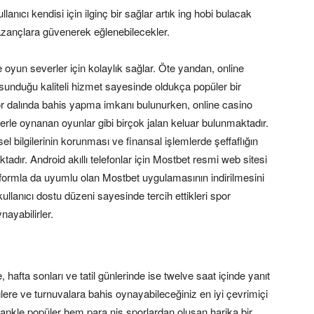
llanıcı kendisi için ilginç bir sağlar artık ing hobi bulacak
zançlara güvenerek eğlenebilecekler.
e oyun severler için kolaylık sağlar. Öte yandan, online
, sunduğu kaliteli hizmet sayesinde oldukça popüler bir
r dalında bahis yapma imkanı bulunurken, online casino
lerle oynanan oyunlar gibi birçok jalan keluar bulunmaktadır.
sel bilgilerinin korunması ve finansal işlemlerde şeffaflığın
adır. Android akıllı telefonlar için Mostbet resmi web sitesi
latformla da uyumlu olan Mostbet uygulamasının indirilmesini
 kullanıcı dostu düzeni sayesinde tercih ettikleri spor
nayabilirler.
hafta sonları ve tatil günlerinde ise twelve saat içinde yanıt
iglere ve turnuvalara bahis oynayabileceğiniz en iyi çevrimiçi
d ankle popüler hem para niş sporlardan oluşan harika bir