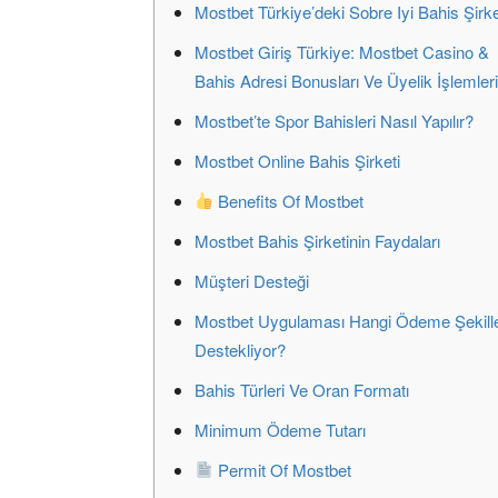
Mostbet Türkiye’deki Sobre Iyi Bahis Şirke
Mostbet Giriş Türkiye: Mostbet Casino &
Bahis Adresi Bonusları Ve Üyelik İşlemleri
Mostbet’te Spor Bahisleri Nasıl Yapılır?
Mostbet Online Bahis Şirketi
Benefits Of Mostbet
Mostbet Bahis Şirketinin Faydaları
Müşteri Desteği
Mostbet Uygulaması Hangi Ödeme Şekille
Destekliyor?
Bahis Türleri Ve Oran Formatı
Minimum Ödeme Tutarı
Permit Of Mostbet