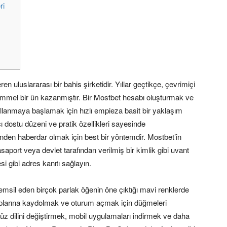
ri
n uluslararası bir bahis şirketidir. Yıllar geçtikçe, çevrimiçi
mmel bir ün kazanmıştır. Bir Mostbet hesabı oluşturmak ve
llanmaya başlamak için hızlı empieza basit bir yaklaşım
ı dostu düzeni ve pratik özellikleri sayesinde
erinden haberdar olmak için best bir yöntemdir. Mostbet’in
aport veya devlet tarafından verilmiş bir kimlik gibi uvant
si gibi adres kanıtı sağlayın.
temsil eden birçok parlak öğenin öne çıktığı mavi renklerde
esaplarına kaydolmak ve oturum açmak için düğmeleri
z dilini değiştirmek, mobil uygulamaları indirmek ve daha