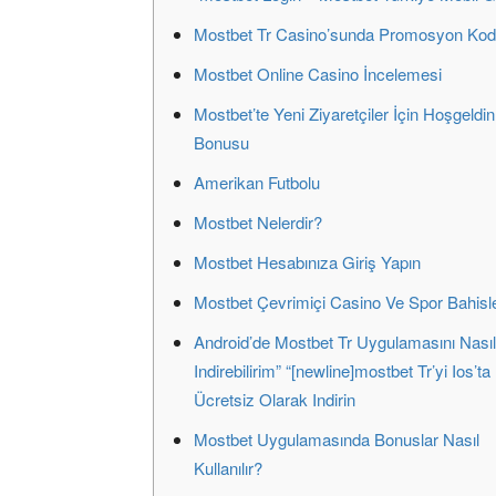
Mostbet Tr Casino’sunda Promosyon Kodl
Mostbet Online Casino İncelemesi
Mostbet’te Yeni Ziyaretçiler İçin Hoşgeldin
Bonusu
Amerikan Futbolu
Mostbet Nelerdir?
Mostbet Hesabınıza Giriş Yapın
Mostbet Çevrimiçi Casino Ve Spor Bahisle
Android’de Mostbet Tr Uygulamasını Nasıl
Indirebilirim” “[newline]mostbet Tr’yi Ios’ta
Ücretsiz Olarak Indirin
Mostbet Uygulamasında Bonuslar Nasıl
Kullanılır?