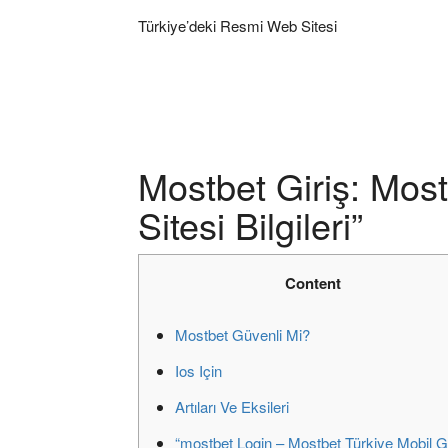
Türkiye’deki Resmi Web Sitesi
Mostbet Giriş: Most
Sitesi Bilgileri”
Content
Mostbet Güvenli Mi?
Ios Için
Artıları Ve Eksileri
“mostbet Login – Mostbet Türkiye Mobil Gi