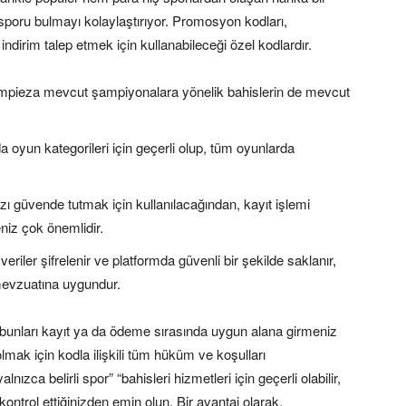
sporu bulmayı kolaylaştırıyor. Promosyon kodları,
ndirim talep etmek için kullanabileceği özel kodlardır.
ır empieza mevcut şampiyonalara yönelik bahislerin de mevcut
da oyun kategorileri için geçerli olup, tüm oyunlarda
ızı güvende tutmak için kullanılacağından, kayıt işlemi
niz çok önemlidir.
veriler şifrelenir ve platformda güvenli bir şekilde saklanır,
mevzuatına uygundur.
 bunları kayıt ya da ödeme sırasında uygun alana girmeniz
 olmak için kodla ilişkili tüm hüküm ve koşulları
ca belirli spor” “bahisleri hizmetleri için geçerli olabilir,
ntrol ettiğinizden emin olun. Bir avantaj olarak,