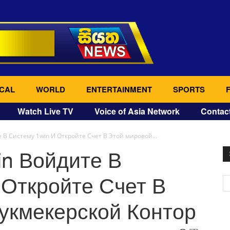
CAL
WORLD
ENTERTAINMENT
SPORTS
Watch Live TV
Voice of Asia Network
Contac
 В Систему 1win И Откройте Счет В Этой мировой...
in Войдите В
 Откройте Счет В
укмекерской Контор