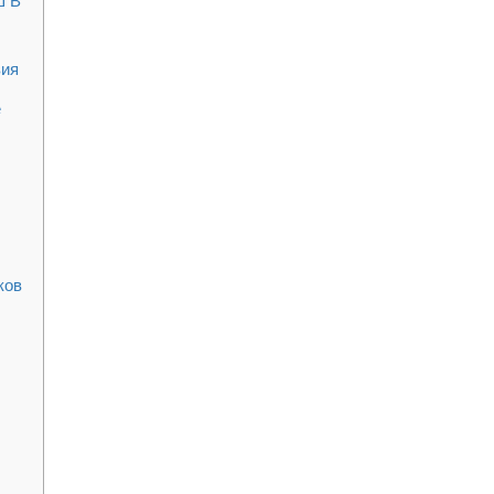
вия
е
ков