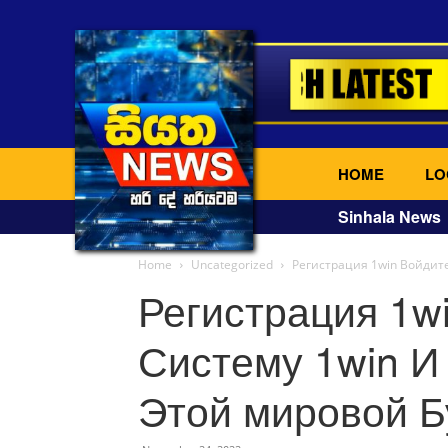
HOME
LO
Sinhala News
Home
Uncategorized
Регистрация 1win Войдите
Регистрация 1w
Систему 1win И
Этой мировой Б