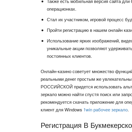
Также есть мобильная версия сайта дли б
операционках.
Стал их участником, игровой процесс буд
Пройти регистрацию в нашем онлайн кази
Использование ярких изображений, виде
уникальные акции позволяют удерживать
постоянных клиентов.
Онлайн-казино советует множество функций
реальными денег простым же увлекательным
РОССИЙСКОЙ придется использовать альтер
зеркало можно найти спустя поиск или запр
рекомендуется скачать приложение для опе
клиент для Windows
1win рабочее зеркало
.
Регистрация В Букмекерско