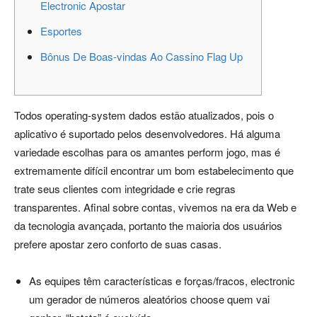
Electronic Apostar
Esportes
Bônus De Boas-vindas Ao Cassino Flag Up
Todos operating-system dados estão atualizados, pois o
aplicativo é suportado pelos desenvolvedores. Há alguma
variedade escolhas para os amantes perform jogo, mas é
extremamente difícil encontrar um bom estabelecimento que
trate seus clientes com integridade e crie regras
transparentes. Afinal sobre contas, vivemos na era da Web e
da tecnologia avançada, portanto the maioria dos usuários
prefere apostar zero conforto de suas casas.
As equipes têm características e forças/fracos, electronic
um gerador de números aleatórios choose quem vai