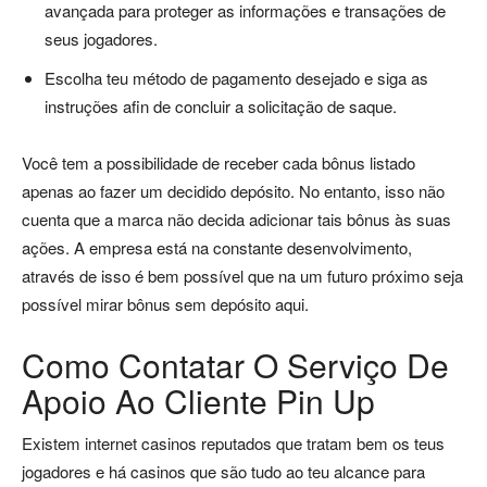
avançada para proteger as informações e transações de
seus jogadores.
Escolha teu método de pagamento desejado e siga as
instruções afin de concluir a solicitação de saque.
Você tem a possibilidade de receber cada bônus listado
apenas ao fazer um decidido depósito. No entanto, isso não
cuenta que a marca não decida adicionar tais bônus às suas
ações. A empresa está na constante desenvolvimento,
através de isso é bem possível que na um futuro próximo seja
possível mirar bônus sem depósito aqui.
Como Contatar O Serviço De
Apoio Ao Cliente Pin Up
Existem internet casinos reputados que tratam bem os teus
jogadores e há casinos que são tudo ao teu alcance para