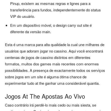
Pinup, existem as mesmas regras e lignes para a
transferência para fundos, independentemente do status
VIP do usuário.
Em um dispositivo móvel, o design carry out site é
diferente da versão main.
Esta é uma marca para alta qualidade la cual une milhares de
usuários que adoram jogar no cassino. Aqui você encontrará
centenas de jogos de cassino distintos em diferentes
formatos, muitos dos games mais recentes com enormes
possibilidades. A presença de exactamente todos os serviços
sobre jogos em um site é alguma ótima chance de
experimentar tudo at the ganhar uma considerável quantia.
Jogos At The Apostas Ao Vivo
Caso contrário irá perdê-lo mais cedo ou mais siesta, se