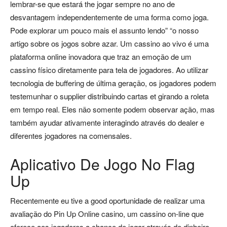
lembrar-se que estará the jogar sempre no ano de
desvantagem independentemente de uma forma como joga.
Pode explorar um pouco mais el assunto lendo” “o nosso
artigo sobre os jogos sobre azar. Um cassino ao vivo é uma
plataforma online inovadora que traz an emoção de um
cassino físico diretamente para tela de jogadores. Ao utilizar
tecnologia de buffering de última geração, os jogadores podem
testemunhar o supplier distribuindo cartas et girando a roleta
em tempo real. Eles não somente podem observar ação, mas
também ayudar ativamente interagindo através do dealer e
diferentes jogadores na comensales.
Aplicativo De Jogo No Flag
Up
Recentemente eu tive a good oportunidade de realizar uma
avaliação do Pin Up Online casino, um cassino on-line que
oferece aos jogadores a chance de jogar através de dinheiro