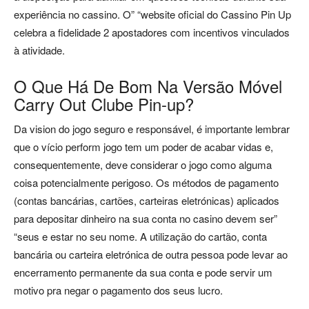
experiência no cassino. O” “website oficial do Cassino Pin Up
celebra a fidelidade 2 apostadores com incentivos vinculados
à atividade.
O Que Há De Bom Na Versão Móvel
Carry Out Clube Pin-up?
Da vision do jogo seguro e responsável, é importante lembrar
que o vício perform jogo tem um poder de acabar vidas e,
consequentemente, deve considerar o jogo como alguma
coisa potencialmente perigoso. Os métodos de pagamento
(contas bancárias, cartões, carteiras eletrónicas) aplicados
para depositar dinheiro na sua conta no casino devem ser”
“seus e estar no seu nome. A utilização do cartão, conta
bancária ou carteira eletrónica de outra pessoa pode levar ao
encerramento permanente da sua conta e pode servir um
motivo pra negar o pagamento dos seus lucro.