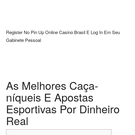
Register No Pin Up Online Casino Brasil E Log In️ Em Seu
Gabinete Pessoal
As Melhores Caça-
níqueis E Apostas
Esportivas Por Dinheiro
Real