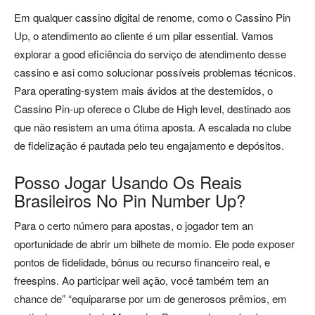
Em qualquer cassino digital de renome, como o Cassino Pin
Up, o atendimento ao cliente é um pilar essential. Vamos
explorar a good eficiência do serviço de atendimento desse
cassino e asi como solucionar possíveis problemas técnicos.
Para operating-system mais ávidos at the destemidos, o
Cassino Pin-up oferece o Clube de High level, destinado aos
que não resistem an uma ótima aposta. A escalada no clube
de fidelização é pautada pelo teu engajamento e depósitos.
Posso Jogar Usando Os Reais
Brasileiros No Pin Number Up?
Para o certo número para apostas, o jogador tem an
oportunidade de abrir um bilhete de momio. Ele pode exposer
pontos de fidelidade, bônus ou recurso financeiro real, e
freespins. Ao participar weil ação, você também tem an
chance de” “equipararse por um de generosos prêmios, em