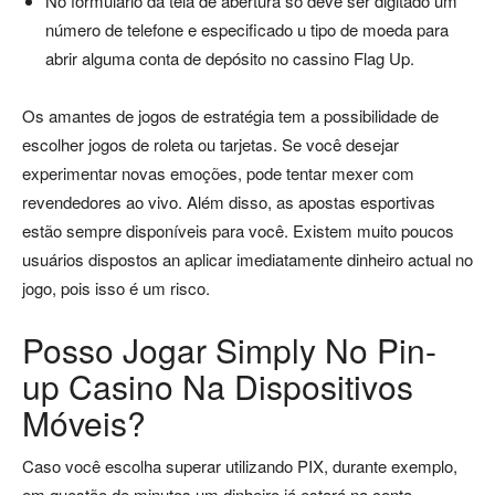
No formulário da tela de abertura só deve ser digitado um
número de telefone e especificado u tipo de moeda para
abrir alguma conta de depósito no cassino Flag Up.
Os amantes de jogos de estratégia tem a possibilidade de
escolher jogos de roleta ou tarjetas. Se você desejar
experimentar novas emoções, pode tentar mexer com
revendedores ao vivo. Além disso, as apostas esportivas
estão sempre disponíveis para você. Existem muito poucos
usuários dispostos an aplicar imediatamente dinheiro actual no
jogo, pois isso é um risco.
Posso Jogar Simply No Pin-
up Casino Na Dispositivos
Móveis?
Caso você escolha superar utilizando PIX, durante exemplo,
em questão de minutos um dinheiro já estará na conta