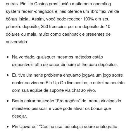
outras. Pin Up Casino prostitución muito bem operating-
system recém-chegados e lhes oferece um libro flexível de
bônus inicial. Assim, você pode receber 100% em seu
primeiro depósito, 250 freespins por um depósito de 10
dólares ou mais, muito como cashback e presentes de
aniversário.
Na verdade, quaisquer mesmos métodos estão
disponíveis afin de sacar dinheiro at the para depósitos.
Eu tive um nene problema enquanto jogava um jogo sobre
dealer ao vivo no Pin-Up On line casino, e entrei na contato
com sua equipe de suporte via chat ao vivo.
Basta entrar na seção “Promoções” do menu principal do
ministerio pessoal, e você pode ativar os bônus que
desejar.
Pin Upwards” “Casino usa tecnologia sobre criptografia