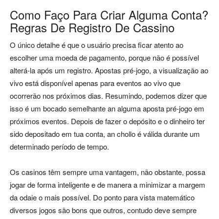
Como Faço Para Criar Alguma Conta?
Regras De Registro De Cassino
O único detalhe é que o usuário precisa ficar atento ao
escolher uma moeda de pagamento, porque não é possível
alterá-la após um registro. Apostas pré-jogo, a visualização ao
vivo está disponível apenas para eventos ao vivo que
ocorrerão nos próximos dias. Resumindo, podemos dizer que
isso é um bocado semelhante an alguma aposta pré-jogo em
próximos eventos. Depois de fazer o depósito e o dinheiro ter
sido depositado em tua conta, an chollo é válida durante um
determinado período de tempo.
Os casinos têm sempre uma vantagem, não obstante, possa
jogar de forma inteligente e de manera a minimizar a margem
da odaie o mais possível. Do ponto para vista matemático
diversos jogos são bons que outros, contudo deve sempre