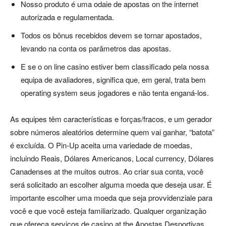
Nosso produto é uma odaie de apostas on the internet
autorizada e regulamentada.
Todos os bônus recebidos devem se tornar apostados,
levando na conta os parâmetros das apostas.
E se o on line casino estiver bem classificado pela nossa
equipa de avaliadores, significa que, em geral, trata bem
operating system seus jogadores e não tenta enganá-los.
As equipes têm características e forças/fracos, e um gerador
sobre números aleatórios determine quem vai ganhar, “batota”
é excluída. O Pin-Up aceita uma variedade de moedas,
incluindo Reais, Dólares Americanos, Local currency, Dólares
Canadenses at the muitos outros. Ao criar sua conta, você
será solicitado an escolher alguma moeda que deseja usar. É
importante escolher uma moeda que seja provvidenziale para
você e que você esteja familiarizado. Qualquer organização
que ofereça serviços de casino at the Apostas Desportivas