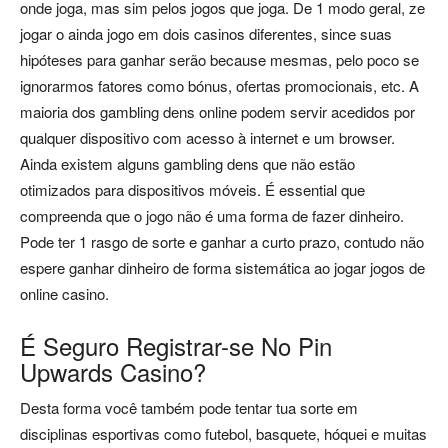
onde joga, mas sim pelos jogos que joga. De 1 modo geral, ze
jogar o ainda jogo em dois casinos diferentes, since suas
hipóteses para ganhar serão because mesmas, pelo poco se
ignorarmos fatores como bónus, ofertas promocionais, etc. A
maioria dos gambling dens online podem servir acedidos por
qualquer dispositivo com acesso à internet e um browser.
Ainda existem alguns gambling dens que não estão
otimizados para dispositivos móveis. É essential que
compreenda que o jogo não é uma forma de fazer dinheiro.
Pode ter 1 rasgo de sorte e ganhar a curto prazo, contudo não
espere ganhar dinheiro de forma sistemática ao jogar jogos de
online casino.
É Seguro Registrar-se No Pin
Upwards Casino?
Desta forma você também pode tentar tua sorte em
disciplinas esportivas como futebol, basquete, hóquei e muitas