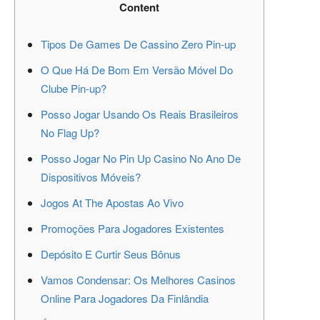
Content
Tipos De Games De Cassino Zero Pin-up
O Que Há De Bom Em Versão Móvel Do
Clube Pin-up?
Posso Jogar Usando Os Reais Brasileiros
No Flag Up?
Posso Jogar No Pin Up Casino No Ano De
Dispositivos Móveis?
Jogos At The Apostas Ao Vivo
Promoções Para Jogadores Existentes
Depósito E Curtir Seus Bônus
Vamos Condensar: Os Melhores Casinos
Online Para Jogadores Da Finlândia