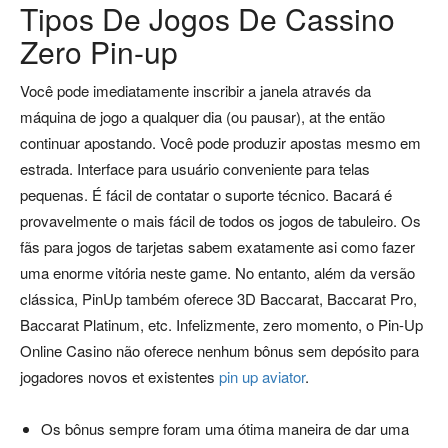
Tipos De Jogos De Cassino
Zero Pin-up
Você pode imediatamente inscribir a janela através da
máquina de jogo a qualquer dia (ou pausar), at the então
continuar apostando. Você pode produzir apostas mesmo em
estrada. Interface para usuário conveniente para telas
pequenas. É fácil de contatar o suporte técnico. Bacará é
provavelmente o mais fácil de todos os jogos de tabuleiro. Os
fãs para jogos de tarjetas sabem exatamente asi como fazer
uma enorme vitória neste game. No entanto, além da versão
clássica, PinUp também oferece 3D Baccarat, Baccarat Pro,
Baccarat Platinum, etc. Infelizmente, zero momento, o Pin-Up
Online Casino não oferece nenhum bônus sem depósito para
jogadores novos et existentes
pin up aviator
.
Os bônus sempre foram uma ótima maneira de dar uma