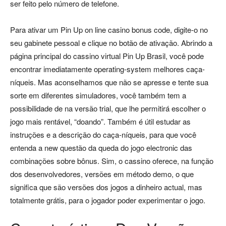
ser feito pelo número de telefone.
Para ativar um Pin Up on line casino bonus code, digite-o no
seu gabinete pessoal e clique no botão de ativação. Abrindo a
página principal do cassino virtual Pin Up Brasil, você pode
encontrar imediatamente operating-system melhores caça-
níqueis. Mas aconselhamos que não se apresse e tente sua
sorte em diferentes simuladores, você também tem a
possibilidade de na versão trial, que lhe permitirá escolher o
jogo mais rentável, “doando”. Também é útil estudar as
instruções e a descrição do caça-níqueis, para que você
entenda a new questão da queda do jogo electronic das
combinações sobre bônus. Sim, o cassino oferece, na função
dos desenvolvedores, versões em método demo, o que
significa que são versões dos jogos a dinheiro actual, mas
totalmente grátis, para o jogador poder experimentar o jogo.