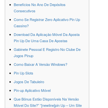
Benefícios No Ano De Depósitos
Consecutivos
Como Se Registrar Zero Aplicativo Pin Up
Cassino?
Download Da Aplicação Móvel Da Aposta
Pin Up De Uma Casa De Apostas
Gabinete Pessoal E Registro No Clube De
Jogos Pinup
Como Baixar A Versão Windows?
Pin Up Slots
Jogos De Tabuleiro
Pin-up Aplicativo Móvel
Que Bônus Estão Disponíveis Na Versão
Móvel Do Site?” “[newline]pin Up – Um Site