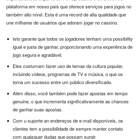
plataforma em nosso país que oferece serviços para jogos no
também alto nível. Esta é uma record de alta qualidade que
une milhares de usuários que adoram jogar no cassino.
Isto garante que todos os jogadores tenham uma possibility
igual e justa de ganhar, proporcionando uma experiência de
jogo segura e agradável.
Eles costumam fazer uso de temas da cultura popular,
incluindo vídeos, programas de TV e música, o que os
torna um sucesso entre um público diversificado.
Além disso, você também pode fazer apostas em tempo
genuine, o que incrementa significativamente as chances
de ganhar suas apostas.
Com u suporte an endereços de e-mail disponíveis, os
clientes tem a possibilidade de sempre manter contato
com quaisquer dudas que possam surgir.