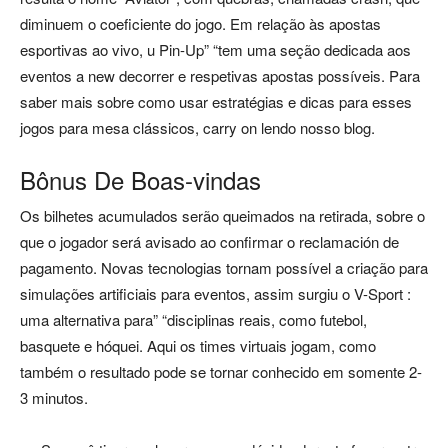
diminuem o coeficiente do jogo. Em relação às apostas
esportivas ao vivo, u Pin-Up” “tem uma seção dedicada aos
eventos a new decorrer e respetivas apostas possíveis. Para
saber mais sobre como usar estratégias e dicas para esses
jogos para mesa clássicos, carry on lendo nosso blog.
Bônus De Boas-vindas
Os bilhetes acumulados serão queimados na retirada, sobre o
que o jogador será avisado ao confirmar o reclamación de
pagamento. Novas tecnologias tornam possível a criação para
simulações artificiais para eventos, assim surgiu o V-Sport :
uma alternativa para” “disciplinas reais, como futebol,
basquete e hóquei. Aqui os times virtuais jogam, como
também o resultado pode se tornar conhecido em somente 2-
3 minutos.