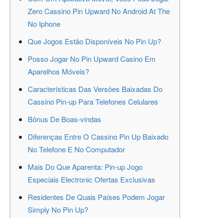
Zero Cassino Pin Upward No Android At The
No Iphone
Que Jogos Estão Disponíveis No Pin Up?
Posso Jogar No Pin Upward Casino Em
Aparelhos Móveis?
Características Das Versões Baixadas Do
Cassino Pin-up Para Telefones Celulares
Bônus De Boas-vindas
Diferenças Entre O Cassino Pin Up Baixado
No Telefone E No Computador
Mais Do Que Aparenta: Pin-up Jogo
Especiais Electronic Ofertas Exclusivas
Residentes De Quais Países Podem Jogar
Simply No Pin Up?