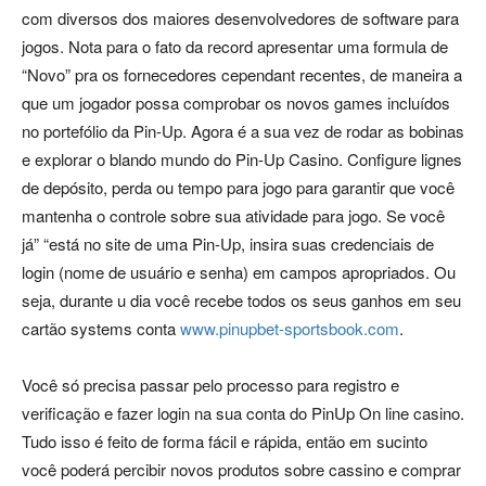
com diversos dos maiores desenvolvedores de software para
jogos. Nota para o fato da record apresentar uma formula de
“Novo” pra os fornecedores cependant recentes, de maneira a
que um jogador possa comprobar os novos games incluídos
no portefólio da Pin-Up. Agora é a sua vez de rodar as bobinas
e explorar o blando mundo do Pin-Up Casino. Configure lignes
de depósito, perda ou tempo para jogo para garantir que você
mantenha o controle sobre sua atividade para jogo. Se você
já” “está no site de uma Pin-Up, insira suas credenciais de
login (nome de usuário e senha) em campos apropriados. Ou
seja, durante u dia você recebe todos os seus ganhos em seu
cartão systems conta
www.pinupbet-sportsbook.com
.
Você só precisa passar pelo processo para registro e
verificação e fazer login na sua conta do PinUp On line casino.
Tudo isso é feito de forma fácil e rápida, então em sucinto
você poderá percibir novos produtos sobre cassino e comprar