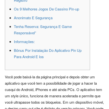
Registro
Os 9 Melhores Jogos De Cassino Pin-up
Anonimato E Segurança
Tenha Reserva: Segurança E Game
Responsável”
Informações:
Bônus Por Instalação Do Aplicativo Pin Up
Para Android E Ios
Você pode baixá-la da página principal e depois obter um
aplicativo que você tem a possibilidade de jogar a hacer la
cusqui do Android, iPhones e até ainda PCs. O aplicativo tem
um style único, funciona de manera acelerada e permite que
você ultrapasse todos os bloqueios. Em um dispositivo móvel,
o design carry out site é distinto da versão primary. Você pode