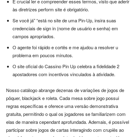
É crucial ler e compreender esses termos, visto que aderir
às diretrizes perform site é obrigatório.
Se você já” “está no site de uma Pin-Up, insira suas
credenciais de sign in (nome de usuário e senha) em
campos apropriados.
O agente foi rápido e cortês e me ajudou a resolver u
problema em poucos minutos.
O site oficial do Cassino Pin Up celebra a fidelidade 2
apostadores com incentivos vinculados à atividade.
Nosso catálogo abrange dezenas de variações de jogos de
pôquer, blackjack e roleta. Cada mesa sobre jogo possui
regras específicas e oferece uma versão demonstrativa
gratuita, permitindo o qual os jogadores se familiarizem com
elas de maneira cependant aprofundada. Ademais, é possível
participar sobre jogos de cartas interagindo com crupiês ao