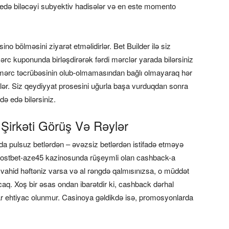
 edə biləcəyi subyektiv hadisələr və en este momento
no bölməsini ziyarət etməlidirlər. Bet Builder ilə siz
ərc kuponunda birləşdirərək fərdi mərclər yarada bilərsiniz
ərc təcrübəsinin olub-olmamasından bağlı olmayaraq hər
lər. Siz qeydiyyat prosesini uğurla başa vurduqdan sonra
də edə bilərsiniz.
Şirkəti Görüş Və Rəylər
nda pulsuz betlərdən – əvəzsiz betlərdən istifadə etməyə
ostbet-aze45 kazinosunda rüşeymli olan cashback-a
 vahid həftəniz varsa və al rəngdə qalmısınızsa, o müddət
acaq. Xoş bir əsas ondan ibarətdir ki, cashback dərhal
lar ehtiyac olunmur. Casinoya gəldikdə isə, promosyonlarda