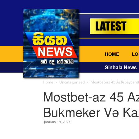
HOME
LO
Sinhala News
Home
Uncategorized
Mostbet-az 45 Azərbaycand
Mostbet-az 45 A
Bukmeker Və Ka
January 19, 2023