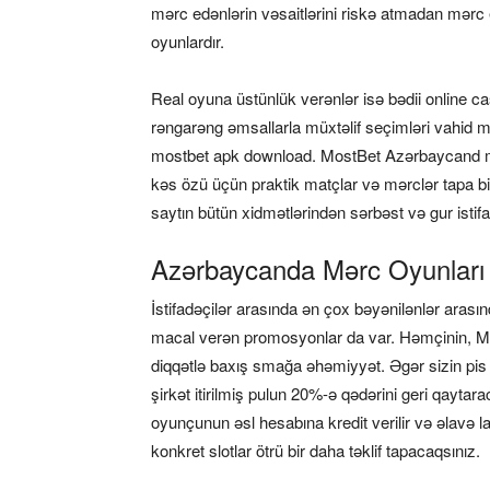
mərc edənlərin vəsaitlərini riskə atmadan mərc
oyunlardır.
Real oyuna üstünlük verənlər isə bədii online casi
rəngarəng əmsallarla müxtəlif seçimləri vahid m
mostbet apk download. MostBet Azərbaycand m
kəs özü üçün praktik matçlar və mərclər tapa bi
saytın bütün xidmətlərindən sərbəst və gur istifa
Azərbaycanda Mərc Oyunları 
İstifadəçilər arasında ən çox bəyənilənlər arası
macal verən promosyonlar da var. Həmçinin, M
diqqətlə baxış smağa əhəmiyyət. Əgər sizin pis
şirkət itirilmiş pulun 20%-ə qədərini geri qaytar
oyunçunun əsl hesabına kredit verilir və əlavə 
konkret slotlar ötrü bir daha təklif tapacaqsınız.