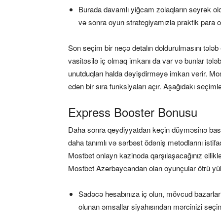
Burada davamlı yiğcam zolaqların seyrək old
və sonra oyun strategiyamızla praktik para o
Son seçim bir neçə detalın doldurulmasını tələb
vasitəsilə iç olmaq imkanı da var və bunlar tələ
unutduqları halda dəyişdirməyə imkan verir. Mos
edən bir sıra funksiyaları açır. Aşağıdakı seçim
Express Booster Bonusu
Daha sonra qeydiyyatdan keçin düyməsinə basın 
daha tanımlı və sərbəst ödəniş metodlarını isti
Mostbet onlayn kazinoda qarşılaşacağınız ellik
Mostbet Azərbaycandan olan oyunçular ötrü yük
Sadəcə hesabınıza iç olun, mövcud bazarlar s
olunan əmsallar siyahısından mərcinizi seçin