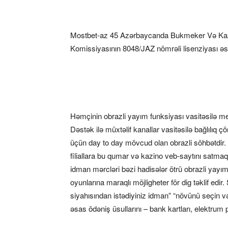
Mostbet-az 45 Azərbaycanda Bukmeker Və Ka
Komissiyasının 8048/JAZ nömrəli lisenziyası əsa
Həmçinin obrazli yayım funksiyası vasitəsilə mey
Dəstək ilə müxtəlif kanallar vasitəsilə bağlılıq çö
üçün day to day mövcud olan obrazli söhbətdir.
filiallara bu qumar və kazino veb-saytını satma
idman mərcləri bəzi hadisələr ötrü obrazli yay
oyunlarına maraqlı möjligheter för dig təklif ed
siyahısından istədiyiniz idman” “növünü seçin və
əsas ödəniş üsullarını – bank kartları, elektrum p