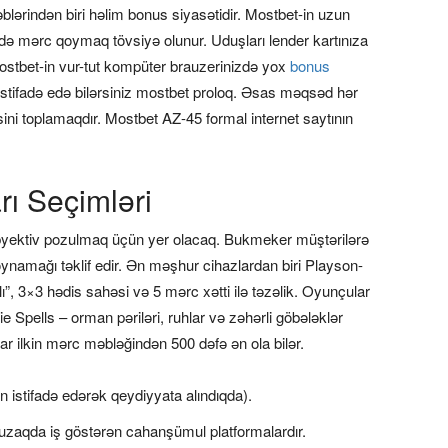
əblərindən biri həlim bonus siyasətidir. Mostbet-in uzun
də mərc qoymaq tövsiyə olunur. Uduşları lender kartınıza
Mostbet-in vur-tut kompüter brauzerinizdə yox
bonus
istifadə edə bilərsiniz mostbet proloq. Əsas məqsəd hər
ini toplamaqdır. Mostbet AZ-45 formal internet saytının
ı Seçimləri
ğa obyektiv pozulmaq üçün yer olacaq. Bukmeker müştərilərə
ynamağı təklif edir. Ən məşhur cihazlardan biri Playson-
ı”, 3×3 hədis sahəsi və 5 mərc xətti ilə təzəlik. Oyunçular
ie Spells – orman pəriləri, ruhlar və zəhərli göbələklər
r ilkin mərc məbləğindən 500 dəfə ən ola bilər.
an istifadə edərək qeydiyyata alındıqda).
 uzaqda iş göstərən cahanşümul platformalardır.