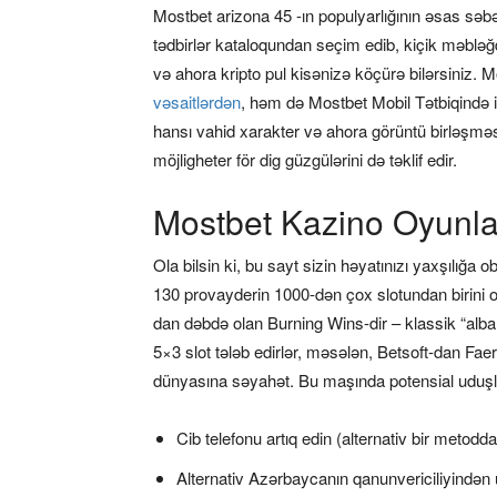
Mostbet arizona 45 -ın ​​populyarlığının əsas səb
tədbirlər kataloqundan seçim edib, kiçik məbləğ
və ahora kripto pul kisənizə köçürə bilərsiniz. 
vəsaitlərdən
, həm də Mostbet Mobil Tətbiqində 
hansı vahid xarakter və ahora görüntü birləşməs
möjligheter för dig güzgülərini də təklif edir.
Mostbet Kazino Oyunlar
Ola bilsin ki, bu sayt sizin həyatınızı yaxşılı
130 provayderin 1000-dən çox slotundan birini o
dan dəbdə olan Burning Wins-dir – klassik “albal
5×3 slot tələb edirlər, məsələn, Betsoft-dan Faer
dünyasına səyahət. Bu maşında potensial uduşla
Cib telefonu artıq edin (alternativ bir metodd
Alternativ Azərbaycanın qanunvericiliyindən