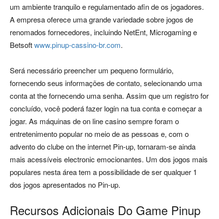
um ambiente tranquilo e regulamentado afin de os jogadores.
A empresa oferece uma grande variedade sobre jogos de
renomados fornecedores, incluindo NetEnt, Microgaming e
Betsoft
www.pinup-cassino-br.com
.
Será necessário preencher um pequeno formulário,
fornecendo seus informações de contato, selecionando uma
conta at the fornecendo uma senha. Assim que um registro for
concluído, você poderá fazer login na tua conta e começar a
jogar. As máquinas de on line casino sempre foram o
entretenimento popular no meio de as pessoas e, com o
advento do clube on the internet Pin-up, tornaram-se ainda
mais acessíveis electronic emocionantes. Um dos jogos mais
populares nesta área tem a possibilidade de ser qualquer 1
dos jogos apresentados no Pin-up.
Recursos Adicionais Do Game Pinup