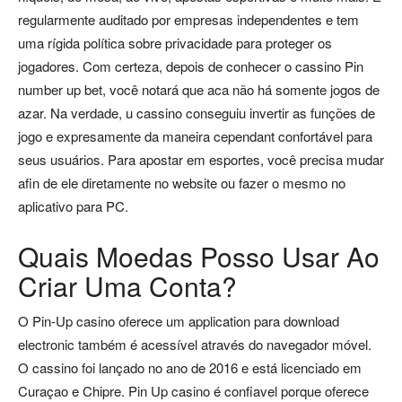
regularmente auditado por empresas independentes e tem
uma rígida política sobre privacidade para proteger os
jogadores. Com certeza, depois de conhecer o cassino Pin
number up bet, você notará que aca não há somente jogos de
azar. Na verdade, u cassino conseguiu invertir as funções de
jogo e expresamente da maneira cependant confortável para
seus usuários. Para apostar em esportes, você precisa mudar
afin de ele diretamente no website ou fazer o mesmo no
aplicativo para PC.
Quais Moedas Posso Usar Ao
Criar Uma Conta?
O Pin-Up casino oferece um application para download
electronic também é acessível através do navegador móvel.
O cassino foi lançado no ano de 2016 e está licenciado em
Curaçao e Chipre. Pin Up casino é confiavel porque oferece