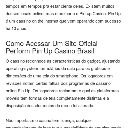
tempos em tempos pra estar ciente deles. Existem muitos
desses locais online, mas o melhor é o Pin-up Casino. Pin Up
é um cassino on the internet que vem operando com sucesso
há 10 anos.
Como Acessar Um Site Oficial
Perform Pin Up Casino Brasil
O cassino reconhece as características do gadget, ajustando
operating-system formulários da calo para os gráficos e
dimensões de uma tela do smartphone. Os jogadores em
revisões notam certas falhas dos programas de cassino
online Pin Up. Os jogadores reclamam o qual as plataformas
móveis têm formas de tela completamente distintas e a
disposição dos elementos do menu foi alterada.
Não importa ze o casino tem licença, qualquer
estabelecimento de jogo tem a possibilidade de ser bloqueado,