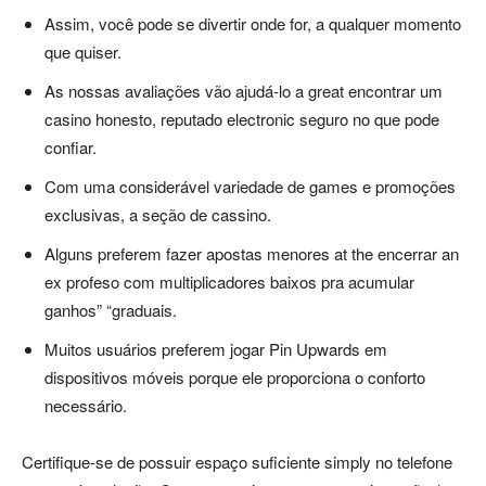
Assim, você pode se divertir onde for, a qualquer momento
que quiser.
As nossas avaliações vão ajudá-lo a great encontrar um
casino honesto, reputado electronic seguro no que pode
confiar.
Com uma considerável variedade de games e promoções
exclusivas, a seção de cassino.
Alguns preferem fazer apostas menores at the encerrar an
ex profeso com multiplicadores baixos pra acumular
ganhos” “graduais.
Muitos usuários preferem jogar Pin Upwards em
dispositivos móveis porque ele proporciona o conforto
necessário.
Certifique-se de possuir espaço suficiente simply no telefone