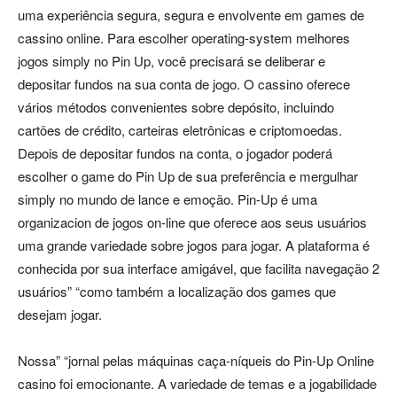
uma experiência segura, segura e envolvente em games de
cassino online. Para escolher operating-system melhores
jogos simply no Pin Up, você precisará se deliberar e
depositar fundos na sua conta de jogo. O cassino oferece
vários métodos convenientes sobre depósito, incluindo
cartões de crédito, carteiras eletrônicas e criptomoedas.
Depois de depositar fundos na conta, o jogador poderá
escolher o game do Pin Up de sua preferência e mergulhar
simply no mundo de lance e emoção. Pin-Up é uma
organizacion de jogos on-line que oferece aos seus usuários
uma grande variedade sobre jogos para jogar. A plataforma é
conhecida por sua interface amigável, que facilita navegação 2
usuários” “como também a localização dos games que
desejam jogar.
Nossa” “jornal pelas máquinas caça-níqueis do Pin-Up Online
casino foi emocionante. A variedade de temas e a jogabilidade