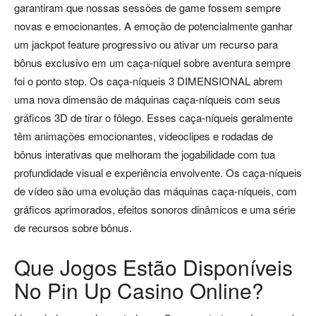
garantiram que nossas sessões de game fossem sempre
novas e emocionantes. A emoção de potencialmente ganhar
um jackpot feature progressivo ou ativar um recurso para
bônus exclusivo em um caça-níquel sobre aventura sempre
foi o ponto stop. Os caça-níqueis 3 DIMENSIONAL abrem
uma nova dimensão de máquinas caça-níqueis com seus
gráficos 3D de tirar o fôlego. Esses caça-níqueis geralmente
têm animações emocionantes, videoclipes e rodadas de
bônus interativas que melhoram the jogabilidade com tua
profundidade visual e experiência envolvente. Os caça-níqueis
de vídeo são uma evolução das máquinas caça-níqueis, com
gráficos aprimorados, efeitos sonoros dinâmicos e uma série
de recursos sobre bônus.
Que Jogos Estão Disponíveis
No Pin Up Casino Online?