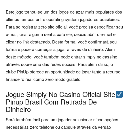
Este jogo tornou-se um dos jogos de azar mais populares dos
últimos tempos entre operating system jogadores brasileiros.
Para se registrar zero site oficial, você precisa especificar seu
e-mail, criar alguma senha para ele, depois abrir o e-mail e
clicar no link destacado. Desta forma, você confirmará seu
forma e poderá começar a jogar através de dinheiro. Além
deste método, você também pode entrar simply no cassino
através sobre uma das redes sociais. Para além disso, o
clube PinUp oferece an oportunidade de jogar tanto a recurso
financeiro real como zero modo gratuito.
Jogue Simply No Casino Oficial Site
Pinup Brasil Com Retirada De
Dinheiro
Será também fácil para um jogador selecionar since opções
necessárias zero telefone ou capsule através da versão