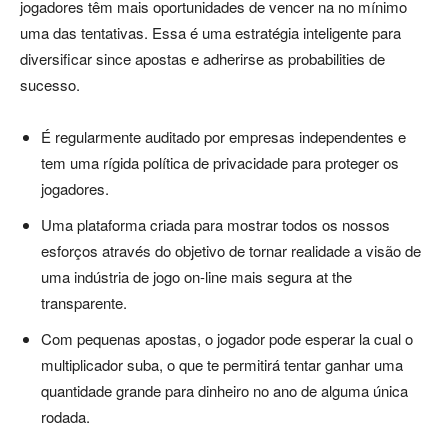
jogadores têm mais oportunidades de vencer na no mínimo
uma das tentativas. Essa é uma estratégia inteligente para
diversificar since apostas e adherirse as probabilities de
sucesso.
É regularmente auditado por empresas independentes e
tem uma rígida política de privacidade para proteger os
jogadores.
Uma plataforma criada para mostrar todos os nossos
esforços através do objetivo de tornar realidade a visão de
uma indústria de jogo on-line mais segura at the
transparente.
Com pequenas apostas, o jogador pode esperar la cual o
multiplicador suba, o que te permitirá tentar ganhar uma
quantidade grande para dinheiro no ano de alguma única
rodada.