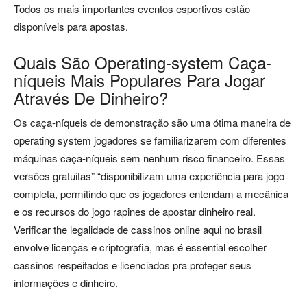
Todos os mais importantes eventos esportivos estão
disponíveis para apostas.
Quais São Operating-system Caça-
níqueis Mais Populares Para Jogar
Através De Dinheiro?
Os caça-níqueis de demonstração são uma ótima maneira de
operating system jogadores se familiarizarem com diferentes
máquinas caça-níqueis sem nenhum risco financeiro. Essas
versões gratuitas” “disponibilizam uma experiência para jogo
completa, permitindo que os jogadores entendam a mecânica
e os recursos do jogo rapines de apostar dinheiro real.
Verificar the legalidade de cassinos online aqui no brasil
envolve licenças e criptografia, mas é essential escolher
cassinos respeitados e licenciados pra proteger seus
informações e dinheiro.