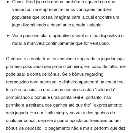
O well-liked jogo de cartas também o aguarda na sua
versão online e apresenta-lhe as variações também
populares que possa imaginar para la cual encontre um
jogo diversificado e desafiante a cada instante.
Você pode instalar o aplicativo móvel em teu dispositivo e
rodar a manivela continuamente que for ventajoso.
O bônus e a conta true no cassino é separada, o jogador joga
primeiro possuindo seu próprio dinheiro, em caso de falha, ele
pode usar a conta de bônus. Se o bônus regarding
reproduzido com sucesso, o dinheiro aparecerá na conta real.
Isto é essencial, já que vários cassinos estão “soldando”
combinando o bônus e uma conta real e, portanto, não
permitem a retirada dos ganhos até que the” “expresamente
seja jogada. Há um limite simply no valor dos ganhos de
qualquer bônus, seja ele alguma aposta ou freespins ou um
bônus de depósito : o pagamento não é mais perform que dez