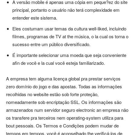
A versão mobile é apenas uma cópia em peque?ez do site
principal, portanto o usuário não terá complexidade em
entender este sistema.
Eles costumam usar temas da cultura well-liked, incluindo
filmes, programas de TV at the música, o la cual os torna o
sucesso entre um público diversificado.
É importante selecionar uma moeda que seja conveniente
afin de você e la cual você esteja familiarizado.
A empresa tem alguma licença global pra prestar serviços
zero domínio do jogo e das apostas. Todas as informações
recolhidas no website estão sob forte proteção,
nomeadamente sob encriptação SSL. Os informações são
armazenados num servidor seguro electronic an empresa não
os transfere pra terceiros nem operating-system utiliza para
bout pessoais. Os Termos e Condições podem mudar de
tempos em tempos, você é aconselhado the verificá-los de