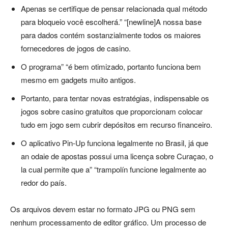
Apenas se certifique de pensar relacionada qual método
para bloqueio você escolherá.” “[newline]A nossa base
para dados contém sostanzialmente todos os maiores
fornecedores de jogos de casino.
O programa” “é bem otimizado, portanto funciona bem
mesmo em gadgets muito antigos.
Portanto, para tentar novas estratégias, indispensable os
jogos sobre casino gratuitos que proporcionam colocar
tudo em jogo sem cubrir depósitos em recurso financeiro.
O aplicativo Pin-Up funciona legalmente no Brasil, já que
an odaie de apostas possui uma licença sobre Curaçao, o
la cual permite que a” “trampolín funcione legalmente ao
redor do país.
Os arquivos devem estar no formato JPG ou PNG sem
nenhum processamento de editor gráfico. Um processo de