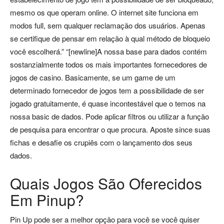
mesmo os que operam online. O internet site funciona em
modos full, sem qualquer reclamação dos usuários. Apenas
se certifique de pensar em relação à qual método de bloqueio
você escolherá.” “[newline]A nossa base para dados contém
sostanzialmente todos os mais importantes fornecedores de
jogos de casino. Basicamente, se um game de um
determinado fornecedor de jogos tem a possibilidade de ser
jogado gratuitamente, é quase incontestável que o temos na
nossa basic de dados. Pode aplicar filtros ou utilizar a função
de pesquisa para encontrar o que procura. Aposte since suas
fichas e desafie os crupiês com o lançamento dos seus
dados.
Quais Jogos São Oferecidos
Em Pinup?
Pin Up pode ser a melhor opção para você se você quiser