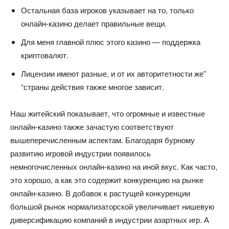
Остальная база игроков указывает на то, только
онлайн-казино делает правильные вещи.
Для меня главной плюс этого казино — поддержка
криптовалют.
Лицензии имеют разные, и от их авторитетности же”
“страны действия также многое зависит.
Наш житейский показывает, что огромные и известные
онлайн-казино также зачастую соответствуют
вышеперечисленным аспектам. Благодаря бурному
развитию игровой индустрии появилось
немногочисленных онлайн-казино на иной вкус. Как часто,
это хорошо, а как это содержит конкуренцию на рынке
онлайн-казино. В добавок к растущей конкуренции
большой рынок нормализаторской увеличивает нишевую
диверсификацию компаний в индустрии азартных игр. А