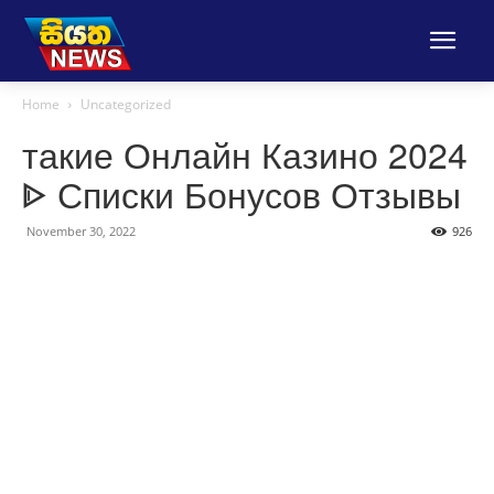
Home
Uncategorized
такие Онлайн Казино 2024
ᐈ Списки Бонусов Отзывы
November 30, 2022
926