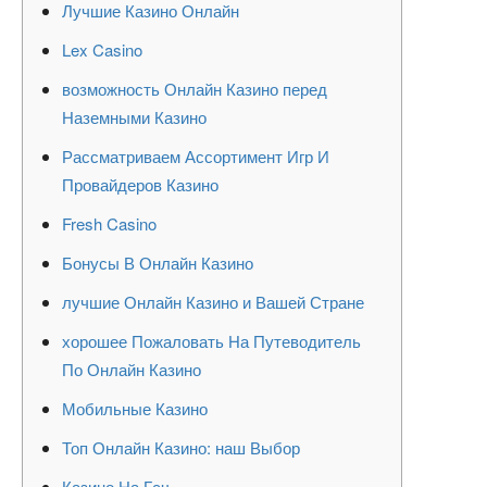
Лучшие Казино Онлайн
Lex Casino
возможность Онлайн Казино перед
Наземными Казино
Рассматриваем Ассортимент Игр И
Провайдеров Казино
Fresh Casino
Бонусы В Онлайн Казино
лучшие Онлайн Казино и Вашей Стране
хорошее Пожаловать На Путеводитель
По Онлайн Казино
Мобильные Казино
Топ Онлайн Казино: наш Выбор
Казино На Гсч