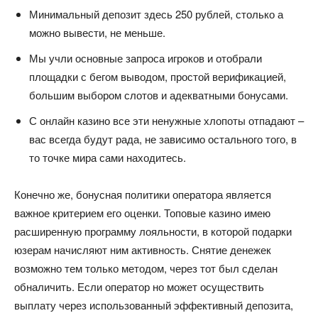
Минимальный депозит здесь 250 рублей, столько а
можно вывести, не меньше.
Мы учли основные запроса игроков и отобрали
площадки с бегом выводом, простой верификацией,
большим выбором слотов и адекватными бонусами.
С онлайн казино все эти ненужные хлопоты отпадают –
вас всегда будут рада, не зависимо остального того, в
то точке мира сами находитесь.
​Конечно же, бонусная политики оператора является
важное критерием его оценки. Топовые казино имею
расширенную программу лояльности, в которой подарки
юзерам начисляют ним активность. ​Снятие денежек
возможно тем только методом, через тот был сделан
обналичить. Если оператор но может осуществить
выплату через использованный эффективный депозита,