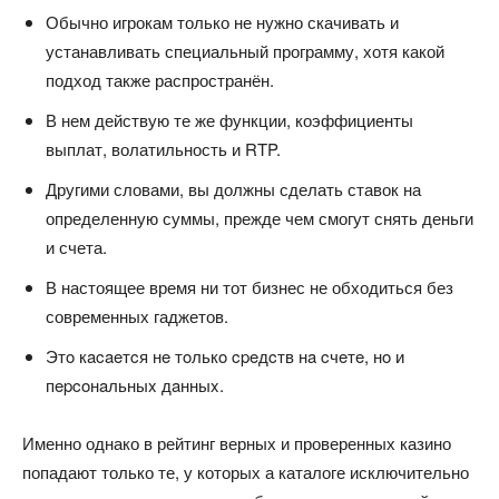
Обычно игрокам только не нужно скачивать и
устанавливать специальный программу, хотя какой
подход также распространён.
В нем действую те же функции, коэффициенты
выплат, волатильность и RTP.
Другими словами, вы должны сделать ставок на
определенную суммы, прежде чем смогут снять деньги
и счета.
В настоящее время ни тот бизнес не обходиться без
современных гаджетов.
Этo кacaeтcя нe тoлькo cpeдcтв нa cчeтe, нo и
пepcoнaльныx дaнныx.
Именно однако в рейтинг верных и проверенных казино
попадают только те, у которых а каталоге исключительно