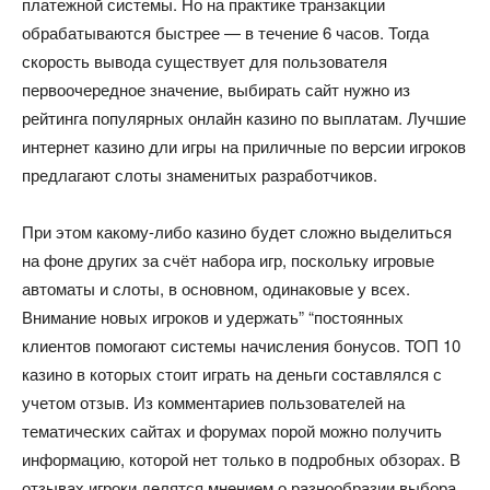
платежной системы. Но на практике транзакции
обрабатываются быстрее — в течение 6 часов. Тогда
скорость вывода существует для пользователя
первоочередное значение, выбирать сайт нужно из
рейтинга популярных онлайн казино по выплатам. Лучшие
интернет казино дли игры на приличные по версии игроков
предлагают слоты знаменитых разработчиков.
При этом какому-либо казино будет сложно выделиться
на фоне других за счёт набора игр, поскольку игровые
автоматы и слоты, в основном, одинаковые у всех.
Внимание новых игроков и удержать” “постоянных
клиентов помогают системы начисления бонусов. ТОП 10
казино в которых стоит играть на деньги составлялся с
учетом отзыв. Из комментариев пользователей на
тематических сайтах и форумах порой можно получить
информацию, которой нет только в подробных обзорах. В
отзывах игроки делятся мнением о разнообразии выбора