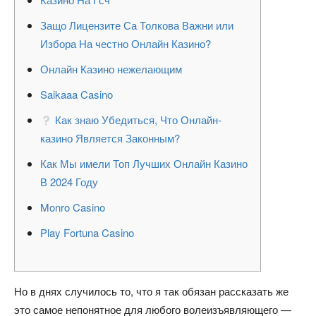
Защо Лицензите Са Толкова Важни или
Избора На честно Онлайн Казино?
Онлайн Казино нежелающим
Saikaaa Casino
Как знаю Убедиться, Что Онлайн-
казино Является Законным?
Как Мы имели Топ Лучших Онлайн Казино
В 2024 Году
Monro Casino
Play Fortuna Casino
Но в днях случилось то, что я так обязан рассказать же
это самое непонятное для любого волеизъявляющего —