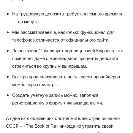
На трудоемкую депозита требуется немного времени
— до минуты.
Мы рассматриваем а, насколько функционал для
телефонов отличается от официального сайта.
Легзо казино” “оперирует под лицензией Кюрасао, что
позволяет даже с минимальной проценты депозита
стремиться ко крупным выигрышам.
Быстро проанализировать весь список провайдеров
можно через фильтры.
Создать учетную запись можно, заполнив
регистрационную форму личными данными.
А один из любимейших слотов жителей стран бывшего
СССР – «The Book of Ra» никогда но утратить своей