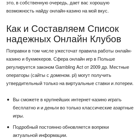
это, в собственную очередь, дает вас хорошую
возможность найду онлайн-казино на мой вкус.
Как и Составляем Список
надежных Онлайн Клубов
Поправки в том числе ужесточат правила работы онлайн-
казино и букмекеров. Сфера онлайн игр в Польше
регулируется законом Gambling Act от 2009 др. Местные
операторы (сайты с доменом. pl) могут получить
утвердительный только на виртуальные ставки и лотереи.
Вы сможете в крупнейших интернет-казино играть
бесплатно и и деньги во только классические азартные
игры.
Подробный постоянно обновляется вопреки
актуальной информации.