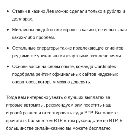
Ставки в казино Лев можно сделали только в рублях и
долларах.
Миллионы людей позже играют в казино, не испытывая
каких-либо проблем.
Остальные операторы также привлекающие клиентов
редкими же уникальными азартными развлечениями.
Основываясь на своем опыте, команда Cardmates
подобрала рейтинг официальных сайтов надежных
операторов, которым можно доверять.
Тогда вам интересно узнать о лучших выплатах за
игровые автоматы, рекомендуем вам посетить наш
игровой раздел и отсортировать судя RTP. Вы можете
прочитать больше том RTP в том руководстве по RTP. В
большинстве онлайн-казино вы можете бесплатно