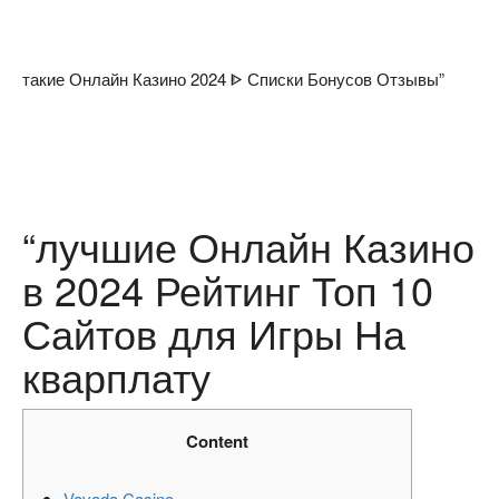
такие Онлайн Казино 2024 ᐈ Списки Бонусов Отзывы”
“лучшие Онлайн Казино
в 2024 Рейтинг Топ 10
Сайтов для Игры На
кварплату
Content
Vavada Casino