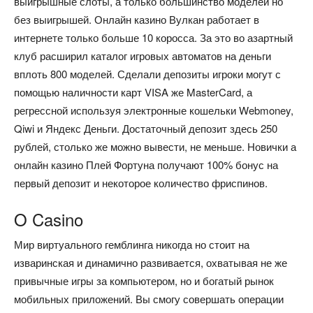
выигрышные слоты, а только большинство моделей но
без выигрышей. Онлайн казино Вулкан работает в
интернете только больше 10 коросса. За это во азартный
клуб расширил каталог игровых автоматов на деньги
вплоть 800 моделей. Сделали депозиты игроки могут с
помощью наличности карт VISA же MasterCard, а
регрессной используя электронные кошельки Webmoney,
Qiwi и Яндекс Деньги. Достаточный депозит здесь 250
рублей, столько же можно вывести, не меньше. Новички а
онлайн казино Плей Фортуна получают 100% бонус на
первый депозит и некоторое количество фриспинов.
O Casino
Мир виртуального гемблинга никогда но стоит на
изваринская и динамично развивается, охватывая не же
привычные игры за компьютером, но и богатый рынок
мобильных приложений. Вы смогу совершать операции