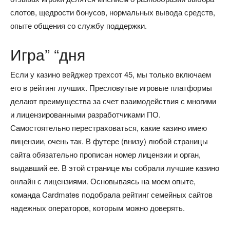
слотов, щедрости бонусов, нормальных вывода средств,
опыте общения со службу поддержки.
Игра” “дня
Если у казино вейджер трехсот 45, мы только включаем
его в рейтинг лучших. Пресловутые игровые платформы
делают преимущества за счет взаимодействия с многими
и лицензированными разработчиками ПО.
Самостоятельно перестраховаться, какие казино имею
лицензии, очень так. В футере (внизу) любой страницы
сайта обязательно прописан номер лицензии и орган,
выдавший ее. В этой странице мы собрали лучшие казино
онлайн с лицензиями. Основываясь на моем опыте,
команда Cardmates подобрала рейтинг семейных сайтов
надежных операторов, которым можно доверять.