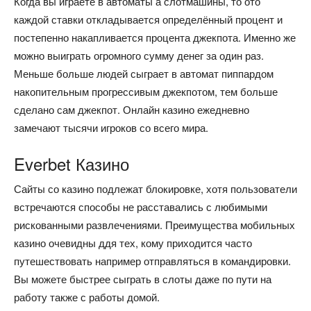
Когда вы играете в автоматы а слотмашины, то ото
каждой ставки откладывается определённый процент и
постепенно накапливается процента джекпота. Именно же
можно выиграть огромного сумму денег за один раз.
Меньше больше людей сыграет в автомат пиппардом
накопительным прогрессивым джекпотом, тем больше
сделано сам джекпот. Онлайн казино ежедневно
замечают тысячи игроков со всего мира.
Everbet Казино
Сайты со казино подлежат блокировке, хотя пользователи
встречаются способы не расставались с любимыми
рискованными развлечениями. Преимущества мобильных
казино очевидны ддя тех, кому приходится часто
путешествовать например отправляться в командировки.
Вы можете быстрее сыграть в слоты даже по пути на
работу также с работы домой.